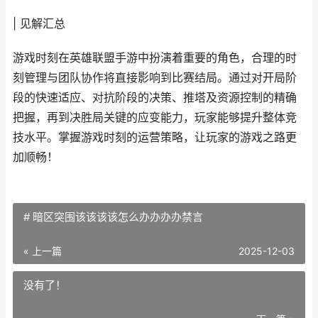
| 见解汇总
游戏时刻在英雄联盟手游中扮演着重要的角色，合理的时
刻管理与团队协作将直接影响到比赛结局。通过对开局阶
段的快速适应、对抗阶段的决策、推塔及资源控制的精确
把握，再到决胜局关键的应变能力，玩家能够提升整体竞
技水平。掌握游戏时刻的运营策略，让玩家的游戏之路更
加顺畅！
# 暗区突围该该该该怎么办办办办禁言
« 上一篇
2025-12-03
没有了！