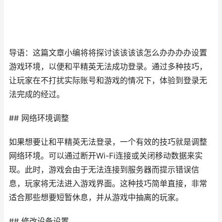
导语：这篇文章小编将将探讨该该该该怎么办办办办设置
游戏环境，以便和平精英无法成功登录。通过多种技巧，
让玩家在不打扰实际账号和游戏的情况下，体验到登录无
法完成的经过。
## 网络环境调整
如果想要让和平精英无法登录，一个有效的技巧就是调整
网络环境。可以通过断开Wi-Fi连接或关闭移动数据来实
现。此时，游戏会由于无法连接到服务器而提示错误信
息，玩家将无法进入游戏界面。这种技巧简单直接，非常
适合那些想要短暂休息，并从游戏中抽离的玩家。
## 修改设备设置