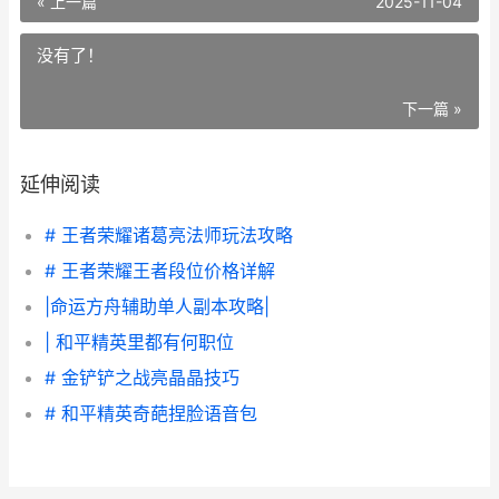
« 上一篇
2025-11-04
没有了！
下一篇 »
延伸阅读
# 王者荣耀诸葛亮法师玩法攻略
# 王者荣耀王者段位价格详解
|命运方舟辅助单人副本攻略|
| 和平精英里都有何职位
# 金铲铲之战亮晶晶技巧
# 和平精英奇葩捏脸语音包