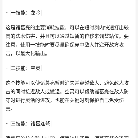
- |一技能：龙吟|
这是诸葛亮的主要消耗技能，可以在短时刻内快速打出较
高的法术伤害，并且可以通过短暂的位移来调整站位。要
注意，使用一技能时要尽量确保命中敌人并避开敌方攻
击，以最大化输出。
- |二技能：空灵|
这个技能可以使诸葛亮暂时消失并穿越敌人，避免敌人攻
击的同时接近敌人或撤退。空灵可以帮助诸葛亮在敌人防
守时进行灵活的进攻，也能在关键时刻保护自己免受伤
害。
- |三技能：诸葛连弩|