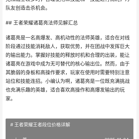
队友创造击杀机会。
## 王者荣耀诸葛亮法师见解汇总
诸葛亮是一名高爆发、高机动性的法师英雄，适合在对线
阶段通过技能消耗敌人，获取优势，并在团战中发挥巨大
的输出能力。掌握好技能的释放时机和合理的出装，能让
诸葛亮在游戏中成为无可替代的核心输出位。然而，由于
其脆弱的身板和高操作要求，玩家在使用时需要特别注意
站位和技能连招。小编认为啊，诸葛亮是一位既充满挑战
也充满乐趣的英雄，适合喜欢高操作和高爆发输出的玩
家。
# 王者荣耀王者段位价格详解