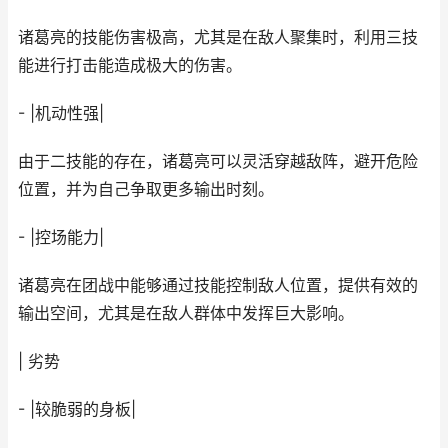
诸葛亮的技能伤害极高，尤其是在敌人聚集时，利用三技
能进行打击能造成极大的伤害。
- |机动性强|
由于二技能的存在，诸葛亮可以灵活穿越敌阵，避开危险
位置，并为自己争取更多输出时刻。
- |控场能力|
诸葛亮在团战中能够通过技能控制敌人位置，提供有效的
输出空间，尤其是在敌人群体中发挥巨大影响。
| 劣势
- |较脆弱的身板|