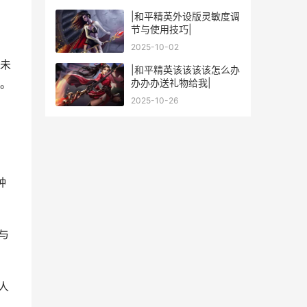
|和平精英外设版灵敏度调
节与使用技巧|
2025-10-02
未
|和平精英该该该该怎么办
办办办送礼物给我|
。
2025-10-26
种
与
人