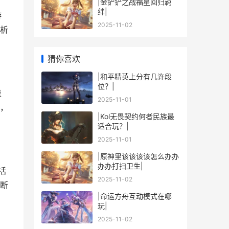
|金铲铲之战福星回归羁
绊|
游
2025-11-02
析
猜你喜欢
|和平精英上分有几许段
位？|
表
2025-11-01
，
|Kol无畏契约何者民族最
适合玩？|
2025-11-01
|原神里该该该该怎么办办
办办打扫卫生|
括
2025-11-02
断
|命运方舟互动模式在哪
玩|
2025-11-02