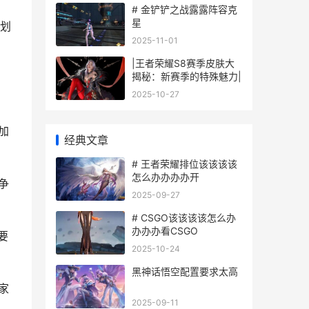
# 金铲铲之战露露阵容克
星
划
2025-11-01
|王者荣耀S8赛季皮肤大
揭秘：新赛季的特殊魅力|
2025-10-27
加
经典文章
# 王者荣耀排位该该该该
怎么办办办办开
争
2025-09-27
# CSGO该该该该怎么办
办办办看CSGO
要
2025-10-24
黑神话悟空配置要求太高
家
2025-09-11