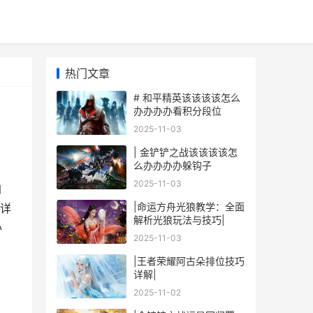
热门文章
# 和平精英该该该该怎么
办办办办看积分段位
2025-11-03
| 金铲铲之战该该该该怎
么办办办办躲钩子
2025-11-03
自
|命运方舟光狼教学：全面
详
解析光狼玩法与技巧|
办
2025-11-03
|王者荣耀阿古朵排位技巧
详解|
2025-11-02