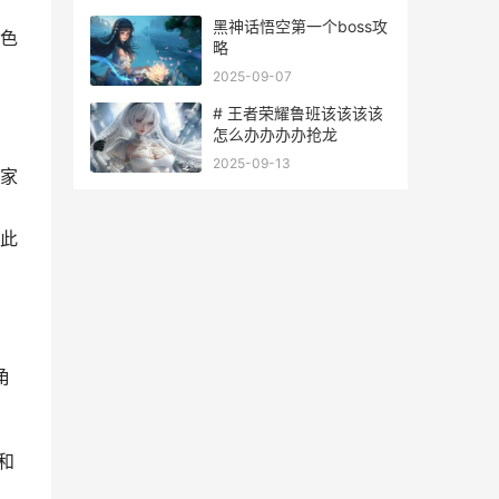
价格|
黑神话悟空第一个boss攻
色
略
2025-09-07
# 王者荣耀鲁班该该该该
怎么办办办办抢龙
2025-09-13
家
此
角
和