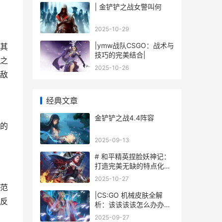
| 金铲铲之战女警叫何
2025-10-29
|ymw战队CSGO：战术与
其
技巧的完美结合|
之
2025-10-26
敌
经典文章
金铲铲之战4.4阵容
的
2025-09-13
# 和平精英捏脸妖神记：
打造完美无缺的特点化形
象
2025-10-27
范
|CS:GO 机械皮肤全解
反
析：该该该该怎么办办办
办获得、玩法技巧与市场
2025-09-27