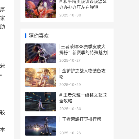
# 和平精英该该该该怎么
办办办办压左右弹道
厚
2025-10-30
家
助
猜你喜欢
|王者荣耀S8赛季皮肤大
揭秘：新赛季的特殊魅力|
2025-10-27
要
| 金铲铲之战人物装备攻
。
略
2025-10-29
# 王者荣耀一级铭文获取
全攻略
2025-10-30
较
| 王者荣耀打野排行榜
本
2025-10-26