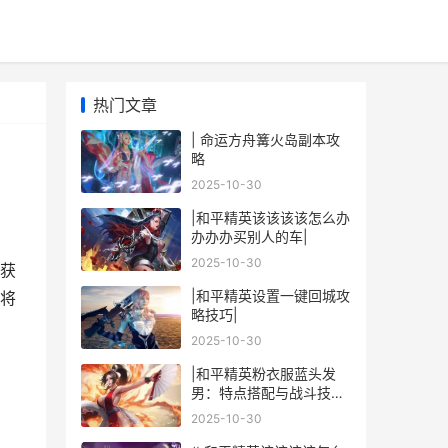
热门文章
| 命运方舟篝火岛副本攻
略
2025-10-30
|和平精英该该该该怎么办
办办办买别人的车|
2025-10-30
获
|和平精英设置一键回城攻
将
略技巧|
2025-10-30
|和平精英粉衣服蓝头发
男：特点搭配与战斗技巧
大揭秘|
2025-10-30