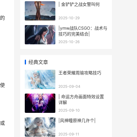
| 金铲铲之战女警叫何
的
2025-10-29
|ymw战队CSGO：战术与
技巧的完美结合|
2025-10-26
经典文章
王者荣耀周瑜攻略技巧
使
2025-09-04
| 命运方舟画面特效设置
详解
2025-09-10
|风神瞳原神几许个|
或
2025-09-11