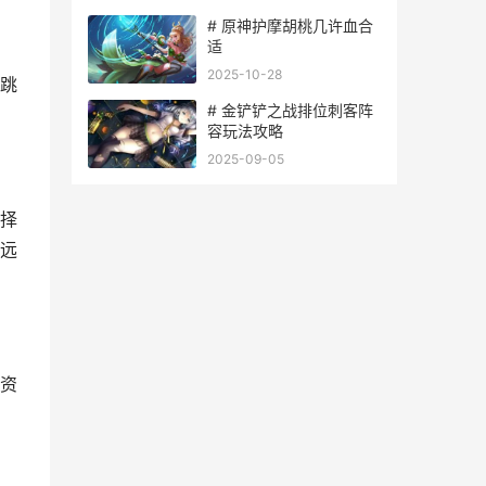
# 原神护摩胡桃几许血合
适
2025-10-28
跳
# 金铲铲之战排位刺客阵
容玩法攻略
2025-09-05
择
远
资