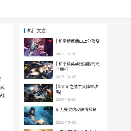
热门文章
| 和平精英佛山上分攻略
2025-10-30
| 和平精英孕妇捏脸代码
全解析
2025-10-30
速
|金铲铲之战牛头阵容攻
武
略|
战
2025-10-30
# 无畏契约皮肤情报马
2025-10-30