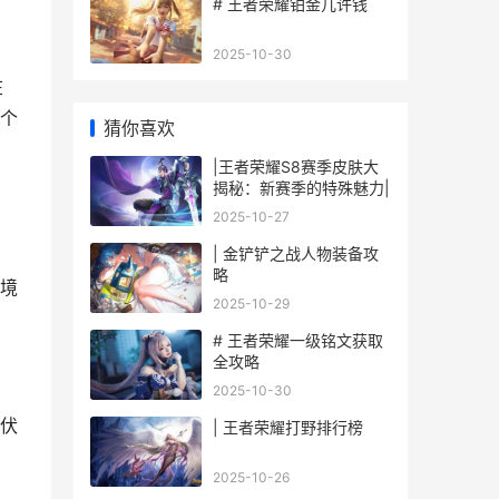
# 王者荣耀铂金几许钱
2025-10-30
在
个
猜你喜欢
|王者荣耀S8赛季皮肤大
揭秘：新赛季的特殊魅力|
2025-10-27
| 金铲铲之战人物装备攻
略
境
2025-10-29
# 王者荣耀一级铭文获取
全攻略
2025-10-30
伏
| 王者荣耀打野排行榜
2025-10-26