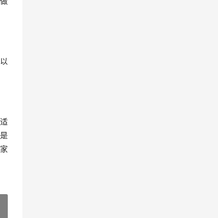
做
以
适
是
家