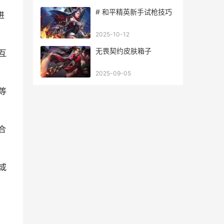
# 和平精英新手试枪技巧
进
2025-10-12
无畏契约皮肤箱子
互
2025-09-05
等
合
或