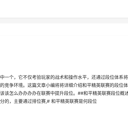
中一个，它不仅考验玩家的战术和操作水平，还通过段位体系将
的竞争环境。这篇文章小编将将详细介绍和平精英联赛的段位体
该该怎么办办办办在联赛中提升段位。##和平精英联赛段位概
分的，主要通过排位赛,# 和平精英联赛是何段位