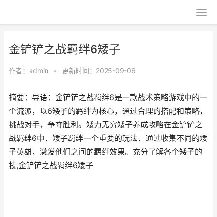
金铲铲之战羁绊6矮子
作者：
admin
•
更新时间：2025-09-06
摘要：导语：金铲铲之战羁绊6是一款战术策略游戏中的一
个流派，以6矮子的羁绊为核心，通过合理的搭配和策略，
挑战对手，争夺胜利。矮力无穷矮子养成攻略在金铲铲之
战羁绊6中，矮子羁绊一个重要的玩法，通过收集不同的矮
子英雄，激发他们之间的羁绊效果。充分了解各个矮子的
技,金铲铲之战羁绊6矮子