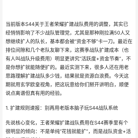
当前版本S44关于王者荣耀扩建战队费用的调整，其实已
经悄悄影响了不少战队管理党，尤其是那种刚拉满50人又
想继续扩人的队长，基本都会被“资金不够”卡一刀。最近在
排位间隙和几个老队友聊下来，这赛季战队扩建成本（也
有人叫战队升级费用）明显更讲究“活跃度+资金节奏”，不
是你想扩就能随便扩的。最近实测下来，很多人还在用老
思路理解扩建战队多少钱，结果就是资源白浪费。今天这
期就用玄学欧皇视角，把这玩意给你们掰开讲明白，顺便
说点离谱但真有用的经验。
1. 扩建规则速报：别再用老版本脑子玩S44战队系统
先说核心变化，王者荣耀扩建战队费用在S44赛季里有个
很明显的倾向：不是单纯“花钱就能扩”，而是战队资金+活