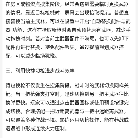
在房区或物资点搜集阶段，经常会遇到需要临时更换武器
的情况。靠近目标枪械时，屏幕会出现拾取提示。若想直
接替换当前主武器，可以在设置中开启“自动替换配件与武
器”功能，这样在拾取新枪时会自动顶替原有武器，减少手
动拖拽时刻。若对当前主武器配件不满意，也可以先卸下
配件再进行替换，避免配件丢失。通过提前规划武器搭
配，可以减少临场犹豫。
三、利用快捷切枪进步战斗效率
背包换枪不仅发生在搜集阶段，战斗时的武器切换同样关
键。当一把枪弹夹打空时，迅速切换到另一把主武器往比
换弹更快。玩家可以通过点击武器图标或使用预设按键完
成切换。合理搭配一把近距离武器与一把中远距离武器，
可以覆盖多种作战环境。熟练运用切枪操作，能在巷战或
遭遇战中形成连续火力压制。