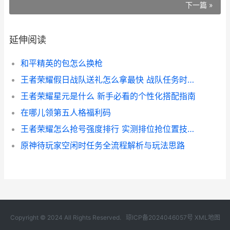
下一篇 »
延伸阅读
和平精英的包怎么换枪
王者荣耀假日战队送礼怎么拿最快 战队任务时间规划指南
王者荣耀星元是什么 新手必看的个性化搭配指南
在哪儿领第五人格福利码
王者荣耀怎么抢号强度排行 实测排位抢位置技巧解析S44
原神待玩家空闲时任务全流程解析与玩法思路
Copyright © 2024 All Rights Reserved.
琼ICP备2024046057号
XML地图