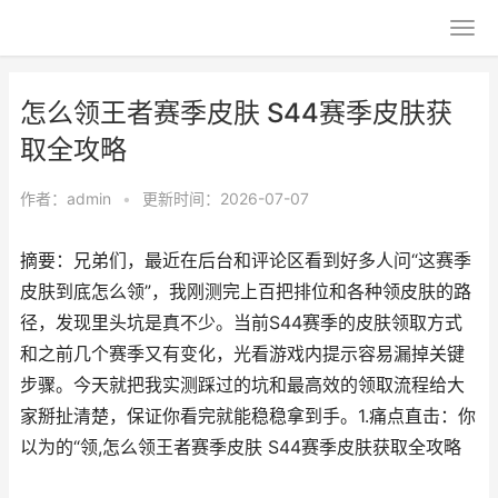
怎么领王者赛季皮肤 S44赛季皮肤获
取全攻略
作者：
admin
•
更新时间：2026-07-07
摘要：兄弟们，最近在后台和评论区看到好多人问“这赛季
皮肤到底怎么领”，我刚测完上百把排位和各种领皮肤的路
径，发现里头坑是真不少。当前S44赛季的皮肤领取方式
和之前几个赛季又有变化，光看游戏内提示容易漏掉关键
步骤。今天就把我实测踩过的坑和最高效的领取流程给大
家掰扯清楚，保证你看完就能稳稳拿到手。1.痛点直击：你
以为的“领,怎么领王者赛季皮肤 S44赛季皮肤获取全攻略