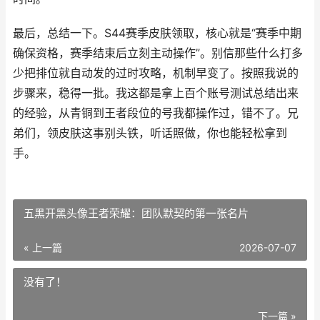
最后，总结一下。S44赛季皮肤领取，核心就是“赛季中期
确保资格，赛季结束后立刻主动操作”。别信那些什么打多
少把排位就自动发的过时攻略，机制早变了。按照我说的
步骤来，稳得一批。我这都是拿上百个账号测试总结出来
的经验，从青铜到王者段位的号我都操作过，错不了。兄
弟们，领皮肤这事别头铁，听话照做，你也能轻松拿到
手。
五黑开黑头像王者荣耀：团队默契的第一张名片
« 上一篇
2026-07-07
没有了！
下一篇 »