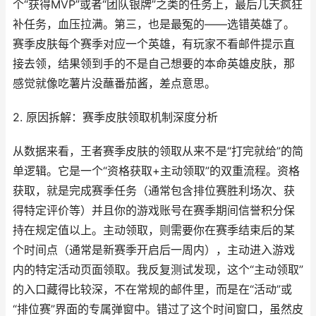
个“获得MVP”或者“团队银牌”之类的任务上，最后几天疯狂
补任务，血压拉满。第三，也是最冤的——选错英雄了。
赛季皮肤每个赛季对应一个英雄，有玩家不看邮件提示直
接去领，结果领到手的不是自己想要的本命英雄皮肤，那
感觉就像吃薯片没蘸番茄酱，差点意思。
2. 原因拆解：赛季皮肤领取机制深度分析
从数据来看，王者赛季皮肤的领取从来不是“打完就给”的简
单逻辑。它是一个“资格获取+主动领取”的双重流程。资格
获取，就是完成赛季任务（通常包含排位赛胜利场次、获
得特定评价等）并且你的游戏账号在赛季期间信誉积分保
持在规定值以上。主动领取，则需要你在赛季结束后的某
个时间点（通常是新赛季开启后一周内），主动进入游戏
内的特定活动页面领取。我反复测试发现，这个“主动领取”
的入口藏得比较深，不在常规的邮件里，而是在“活动”或
“排位赛”界面的专属弹窗中。错过了这个时间窗口，虽然皮