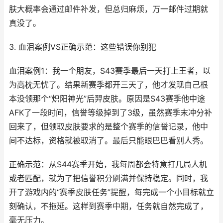
肤大概率会通过邮件补发，但总归麻烦，万一邮件过期就
真没了。
3. 血泪案例VS正确示范：这些错误你别犯
血泪案例1：我一个朋友，S43赛季最后一天打上王者，以
为高枕无忧了。结果新赛季都开三天了，他才发现自己根
本没领那个“炽阳神光”后羿皮肤。原因是S43赛季他中途
AFK了一段时间，信誉等级掉到了3级，虽然赛季末冲分补
回来了，但领取皮肤要求的是整个赛季的信誉记录，他中
间不达标，资格就被取消了。最后只能眼巴巴看别人秀。
正确示范：从S44赛季开始，我每周都会特意打几局人机
或者匹配，就为了把信誉积分刷满并保持稳定。同时，我
开了游戏内的“赛季皮肤任务”提醒，每完成一个小目标就立
刻确认，不拖延。这样到赛季中期，任务就自然完成了，
毫无压力。