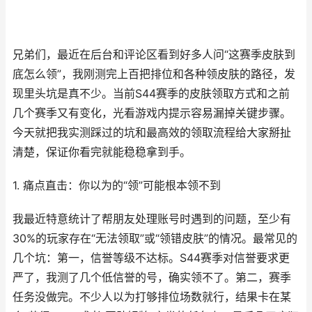
兄弟们，最近在后台和评论区看到好多人问“这赛季皮肤到
底怎么领”，我刚测完上百把排位和各种领皮肤的路径，发
现里头坑是真不少。当前S44赛季的皮肤领取方式和之前
几个赛季又有变化，光看游戏内提示容易漏掉关键步骤。
今天就把我实测踩过的坑和最高效的领取流程给大家掰扯
清楚，保证你看完就能稳稳拿到手。
1. 痛点直击：你以为的“领”可能根本领不到
我最近特意统计了帮朋友处理账号时遇到的问题，至少有
30%的玩家存在“无法领取”或“领错皮肤”的情况。最常见的
几个坑：第一，信誉等级不达标。S44赛季对信誉要求更
严了，我测了几个低信誉的号，确实领不了。第二，赛季
任务没做完。不少人以为打够排位场数就行，结果卡在某