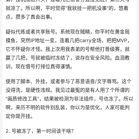
就凉了。所以啊，平时觉得“我就挂一把机没事”的，悠着
点，攒多了真会出事。
疑似代练或者共享账号。系统现在贼精，你平时在黄金局
摸鱼，突然IP地址一变，连着几把carry全场，把把MVP，
它不怀疑你才怪。我上次用我表弟的号帮他打晋级赛，就
赢了几把，号就被临时冻结了，说存在安全风险。血泪教
训，现在借号打排位真得谨慎。
使用了脚本、外挂，或者参与了恶意语音/文字辱骂。这个
没得洗，是硬性违规。我见过最冤的是有人用了个所谓的
“画质修改工具”，结果被检测为非法插件，号也冻了。所以
啊，来历不明的软件别乱装，你以为是优化，人家可能判
定你是开挂。
2. 号被冻了，第一时间该干啥？