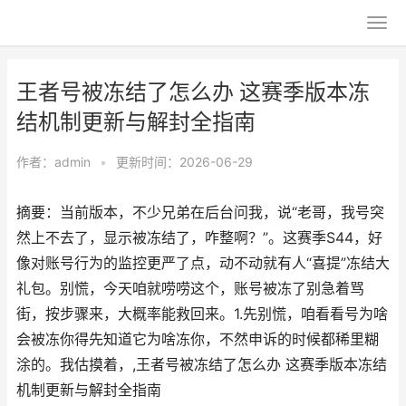
王者号被冻结了怎么办 这赛季版本冻
结机制更新与解封全指南
作者：
admin
•
更新时间：2026-06-29
摘要：当前版本，不少兄弟在后台问我，说“老哥，我号突
然上不去了，显示被冻结了，咋整啊？”。这赛季S44，好
像对账号行为的监控更严了点，动不动就有人“喜提”冻结大
礼包。别慌，今天咱就唠唠这个，账号被冻了别急着骂
街，按步骤来，大概率能救回来。1.先别慌，咱看看号为啥
会被冻你得先知道它为啥冻你，不然申诉的时候都稀里糊
涂的。我估摸着，,王者号被冻结了怎么办 这赛季版本冻结
机制更新与解封全指南