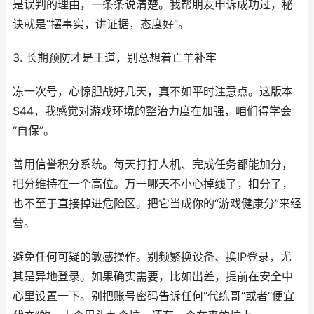
是误判的理由，一条条说清楚。我帮朋友申诉成功过，秘
诀就是“摆事实，讲证据，态度好”。
3. 长期预防才是王道，别总想着亡羊补牢
冻一次号，心惊胆战好几天，真不如平时注意点。这版本
S44，我感觉对游戏环境的整治力度在加强，咱们得学会
“自保”。
善用信誉积分系统。每天打打人机、完成任务都能加分，
把分维持在一个高位。万一哪天不小心掉线了，扣分了，
也不至于直接掉进危险区。把它当成你的“游戏健康分”来经
营。
避免任何可疑的敏感操作。别频繁换设备、换IP登录，尤
其是异地登录。如果确实需要，比如出差，提前在安全中
心里设置一下。别把账号密码告诉任何“代练哥”或者“便宜