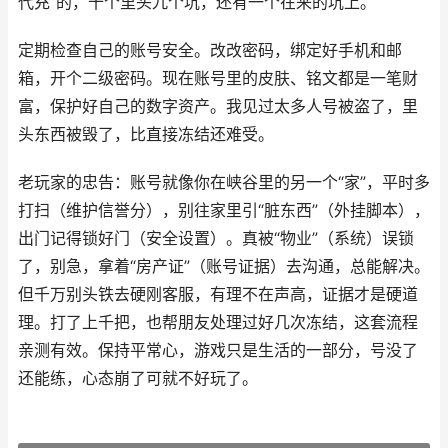
代充”的，十个里头九个坑，还有一个在来的坑上。
定期检查自己的账号安全。改改密码，绑定好手机和邮
箱，开个二级密码。现在账号里的皮肤、铭文都是一笔财
富，保护好自己的数字资产。我见过太多人号被盗了，里
头东西被毁了，比直接冻结还难受。
老玩家的忠告：账号就像你在峡谷里的另一个“家”，平时多
打扫（维护信誉分），别往家里引“脏东西”（外挂脚本），
出门记得锁好门（安全设置）。真被“物业”（系统）误锁
了，别急，拿着“房产证”（账号证据）去沟通，总能解决。
但千万别头铁去硬刚客服，有理不在声高，证据才是硬道
理。打了上千把，也帮朋友处理过好几次冻结，这套流程
亲测有效。保持平常心，游戏只是生活的一部分，号没了
还能练，心态崩了可就不好玩了。