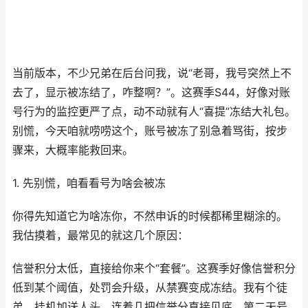
当前版本，不少兄弟在后台问我，说“老哥，我号突然上不
去了，显示被冻结了，咋整啊？”。这赛季S44，好像对账
号行为的监控更严了点，动不动就有人“喜提”冻结大礼包。
别慌，今天咱就唠唠这个，账号被冻了别急着骂街，按步
骤来，大概率能救回来。
1. 先别慌，咱看看号为啥会被冻
你得先知道它为啥冻你，不然申诉的时候都稀里糊涂的。
我估摸着，最常见的就这几个原因：
信誉积分太低，直接给你来个“套餐”。这赛季好像信誉积分
低到某个阈值，处罚会升级，从禁赛变成冻结。我有个徒
弟，挂机加送人头，连着几把信誉分直接见底，第二天号