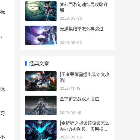
梦幻西游勾魂结局攻略详
解
标
2026-05-30
光遇集结季怎么样跳过
，
2026-06-02
经典文章
|王者荣耀露娜出装铭文攻
略|
2025-11-19
体
金铲铲之战双人段位
习
2025-09-15
|金铲铲之战该该该该怎么
办办办办防风：实用技巧
与策略指南|
不
2025-09-06