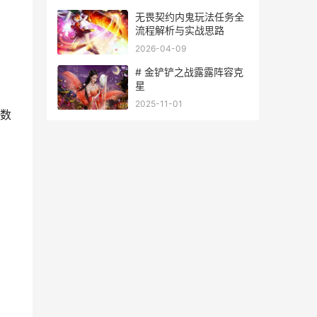
无畏契约内鬼玩法任务全
流程解析与实战思路
2026-04-09
# 金铲铲之战露露阵容克
星
2025-11-01
数