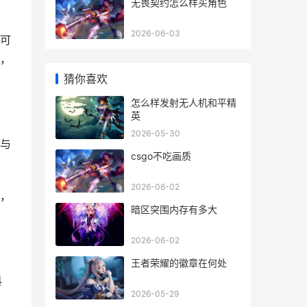
无畏契约怎么样买角色
2026-06-03
可
，
猜你喜欢
怎么样发射无人机和平精
英
2026-05-30
与
csgo不吃画质
2026-06-02
，
暗区突围内存有多大
2026-06-02
王者荣耀的徽章在何处
料
2026-05-29