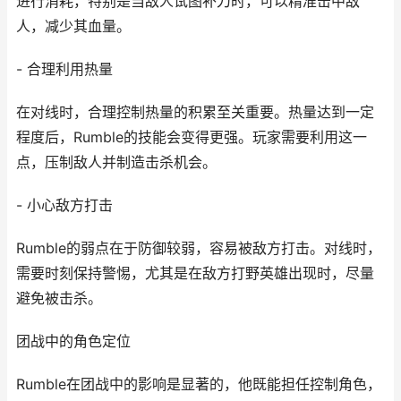
进行消耗，特别是当敌人试图补刀时，可以精准击中敌
人，减少其血量。
- 合理利用热量
在对线时，合理控制热量的积累至关重要。热量达到一定
程度后，Rumble的技能会变得更强。玩家需要利用这一
点，压制敌人并制造击杀机会。
- 小心敌方打击
Rumble的弱点在于防御较弱，容易被敌方打击。对线时，
需要时刻保持警惕，尤其是在敌方打野英雄出现时，尽量
避免被击杀。
团战中的角色定位
Rumble在团战中的影响是显著的，他既能担任控制角色，