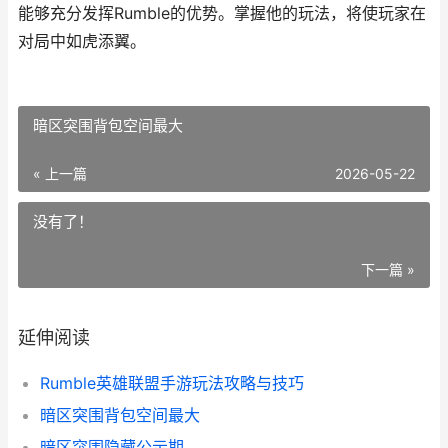
能够充分发挥Rumble的优势。掌握他的玩法，将使玩家在
对局中如虎添翼。
暗区突围背包空间最大
« 上一篇
2026-05-22
没有了！
下一篇 »
延伸阅读
Rumble英雄联盟手游玩法攻略与技巧
暗区突围背包空间最大
暗区突围隐藏公示期