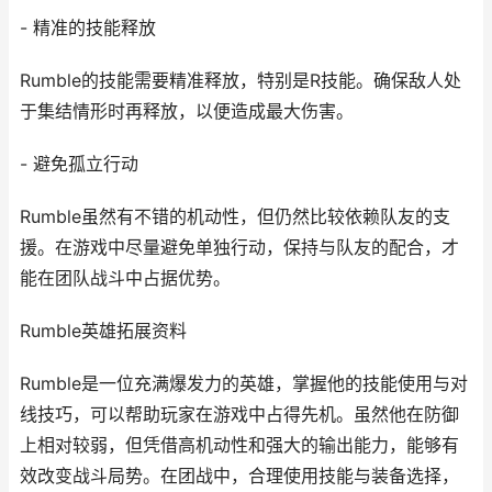
- 精准的技能释放
Rumble的技能需要精准释放，特别是R技能。确保敌人处
于集结情形时再释放，以便造成最大伤害。
- 避免孤立行动
Rumble虽然有不错的机动性，但仍然比较依赖队友的支
援。在游戏中尽量避免单独行动，保持与队友的配合，才
能在团队战斗中占据优势。
Rumble英雄拓展资料
Rumble是一位充满爆发力的英雄，掌握他的技能使用与对
线技巧，可以帮助玩家在游戏中占得先机。虽然他在防御
上相对较弱，但凭借高机动性和强大的输出能力，能够有
效改变战斗局势。在团战中，合理使用技能与装备选择，