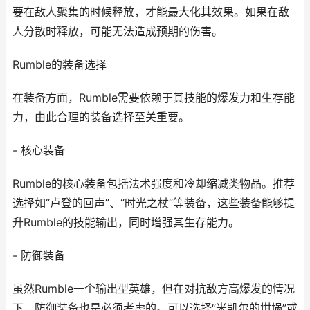
要在敌人聚集的时候释放，才能最大化其效果。如果在敌
人分散时释放，可能无法造成预期的伤害。
Rumble的装备选择
在装备方面，Rumble需要依赖于其技能的爆发力和生存能
力，由此合理的装备选择至关重要。
- 核心装备
Rumble的核心装备包括法术强度和冷却缩减类物品。推荐
选择如“卢登的回声”、“时光之杖”等装备，这些装备能够提
升Rumble的技能输出，同时增强其生存能力。
- 防御装备
虽然Rumble一个输出型英雄，但在对抗敌方高爆发的情况
下，防御装备也是必须考虑的。可以选择“米凯尔的坩埚”或