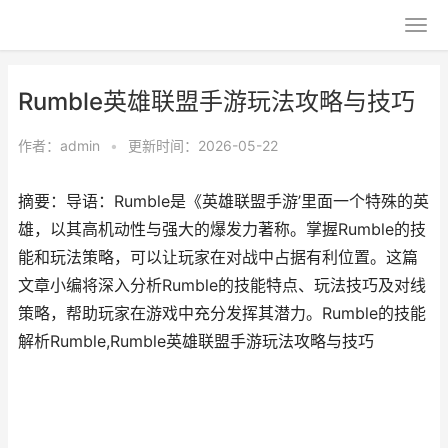
Rumble英雄联盟手游玩法攻略与技巧
作者：
admin
•
更新时间：2026-05-22
摘要：导语：Rumble是《英雄联盟手游’里面一个特殊的英
雄，以其高机动性与强大的爆发力著称。掌握Rumble的技
能和玩法策略，可以让玩家在对战中占据有利位置。这篇
文章小编将深入分析Rumble的技能特点、玩法技巧及对线
策略，帮助玩家在游戏中充分发挥其潜力。Rumble的技能
解析Rumble,Rumble英雄联盟手游玩法攻略与技巧