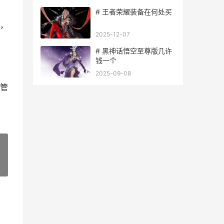
# 王者荣耀装备在何处买
，
2025-12-07
# 黑神话悟空至尊版几许
钱一个
2025-09-08
管
»