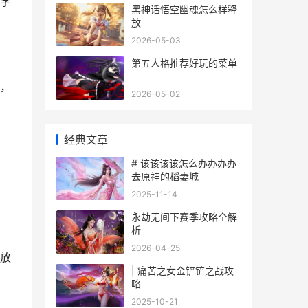
学
黑神话悟空幽魂怎么样释
放
2026-05-03
第五人格推荐好玩的菜单
，
2026-05-02
经典文章
# 该该该该怎么办办办办
去原神的稻妻城
2025-11-14
永劫无间下赛季攻略全解
析
2026-04-25
放
| 痛苦之女金铲铲之战攻
略
2025-10-21