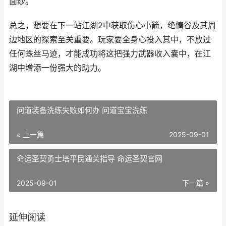
面纱。
总之，想要在下一站江湖2中获取伤心小箭，绝情谷及其周
边地区的探索至关重要。玩家要全身心投入其中，不放过
任何蛛丝马迹，才能成功将这把强力武器收入囊中，在江
湖中增添一份强大的助力。
问道装备洗练失败如何办 问道宝宝洗练
« 上一篇
2025-09-01
命运圣契勇士塔平民通关指导 命运圣契官网
2025-09-01
下一篇 »
延伸阅读