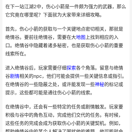
在下一站江湖2中，伤心小箭是一件颇为强力的武器，那么
它究竟在哪里呢？下面就为大家带来详细攻略。
首先，伤心小箭的获取与一个关键地点密切相关，那就是
绝情谷。要前往绝情谷，需要在大
地图
上找到相应的入
口。绝情谷中隐藏着诸多秘密，也是获取伤心小箭的重要
线索所在。
进入绝情谷后，玩家需要仔细
探索
各个角落。留意与绝情
谷
剧情
相关的npc，他们可能会提供一些关键信息或指引。
在绝情谷的一些隐蔽之处，或许能发现一些
神秘
的标记或
提示，这些都可能是通往伤心小箭的线索。
在绝情谷中，还会有一些特定的任务或剧情触发。玩家要
积极与谷中的角色互动，完成他们交代的任务。有时候，
这些任务的完成会成为获取伤心小箭的关键契机。例如，
帮助绝情谷中的某个人解决了困扰他的难题，他可能就会