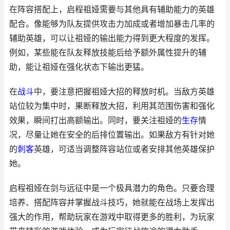
在阵容搭配上，启程祖娅需要与其他具有辅助能力的英雄
配合。像能够为队友提供攻击力加成或者增加暴击几率的
辅助英雄，可以让祖娅的输出能力得到更大程度的发挥。
例如，某些能在队友释放技能后给予额外属性提升的辅
助，能让祖娅在强化状态下输出更猛。
在
战斗
中，要注意把握祖娅大招的释放时机。当敌方英雄
站位较为集中时，果断释放大招，利用其范围伤害和强化
效果，瞬间打出高额输出。同时，要关注祖娅的
生存
情
况，尽量让她在安全的后排位置输出。如果敌方有针对她
的
刺客
英雄，可适当调整阵容站位或者安排其他英雄保护
她。
启程祖娅在剑与远征中是一个极具潜力的角色。只要合理
培养、搭配阵容并掌握战斗技巧，她就能在战场上发挥出
强大的作用，帮助玩家在游戏中取得更多的胜利，为玩家