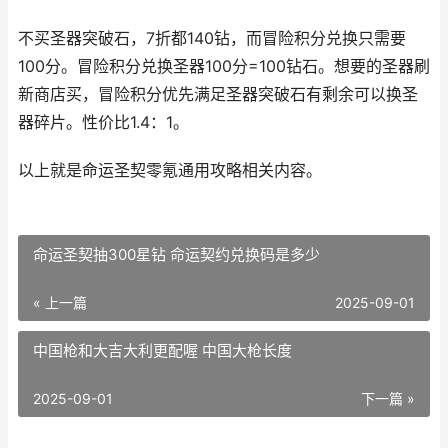
不买圣器突破石，7折都140钻，而冒险积分兑换只需要
100分。冒险积分兑换圣器100分=100钻石。想要的圣器刷
新商店买，冒险积分优先满足圣器突破石有剩余可以换圣
器碎片。性价比1.4：1。
以上就是命运圣契零氪通用攻略相关内容。
命运圣契抽300星钻 命运契约兑换码是多少
« 上一篇
2025-09-01
中国枪和大吉大利更配喔 中国大枪长度
2025-09-01
下一篇 »