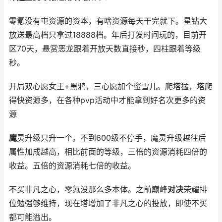
零氪没有屯资源的资本，有啥资源每天干完就下。星钻大
放送最高档只拿过18888档。年后打发时间玩的，目前开
区70天，悬赏恶龙跟着开放天数直接秒，四柱跟着等级
秒。
开局双心愿女王+黑鸦，三心愿加个蜜雪儿。爬塔猛，塔爬
得快资源多，在各种pvp活动中才能拿到好名次更多的资
源
魔
灵升级只升一个。不到600级不停手，魔灵升级越往后
属性加成越高，相比前面的等级，三倍的资源消耗四倍的
收益。五倍的资源消耗七倍的收益。
不买非凡之心，零氪没那么多本体。之前巅峰
对决
荣耀排
位勉强够维持，现在塔增加了非凡之心的投放，即使不买
都可能溢出。