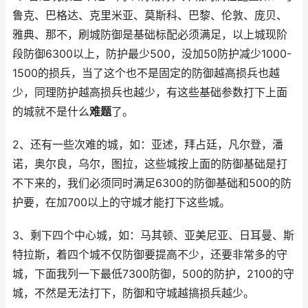
鲁克、巴格达、克里米亚、莫斯科、巴黎、伦敦、庞贝、
雅典、那不，刷城防御是基础标配必须满足，以上城现阶
段防御6300以上，防护最少500，没加50防护减少1000-
1500的损兵，当了这个也不是固定的防御越高损兵也越
少，同理防护越高损兵也越少，有这些基础参数打下上面
的城就不是什么
难题
了。
2、还有一些次难的城，如：亚述，拜占廷，凡尔登，潘
诺，奥尔良，乌尔，图拉，这些城按上面的防御基础是打
不下来的，我们必须同时满足6300的防御基础和500的防
护要，在加700以上的守城才能打下这些城。
3、剩下四个中心城，如：马其顿、亚美尼亚、日耳曼、斯
特拉斯，着四个城不仅防御要提高不少，还要非常多的守
城，下面我列一下最低7300防御，500的防护，2100的守
城，不然是无法打下，防御和守城越搞损兵越少。